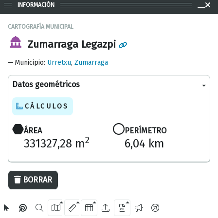
INFORMACIÓN
CARTOGRAFÍA MUNICIPAL
Zumarraga Legazpi
Municipio
:
Urretxu
,
Zumarraga
Datos geométricos
CÁLCULOS
ÁREA
PERÍMETRO
2
331327,28 m
6,04 km
1000 m
BORRAR
OpenStreetMap
2024 Diputación Foral de Gipuzkoa