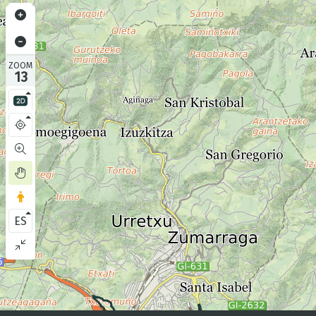
ZOOM
13
ES