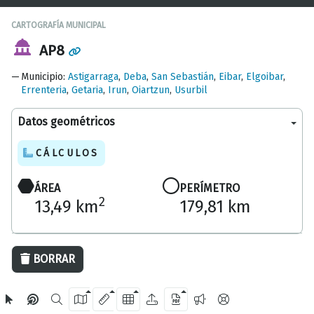
CARTOGRAFÍA MUNICIPAL
AP8
Municipio
:
Astigarraga
,
Deba
,
San Sebastián
,
Eibar
,
Elgoibar
,
Errenteria
,
Getaria
,
Irun
,
Oiartzun
,
Usurbil
Datos geométricos
CÁLCULOS
ÁREA
PERÍMETRO
2
13,49 km
179,81 km
20 km
BORRAR
OpenStreetMap
2024 Diputación Foral de Gipuzkoa