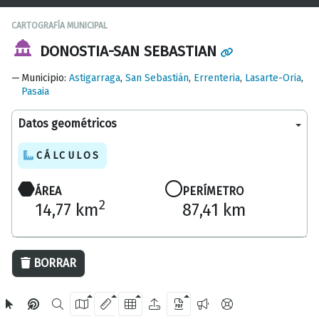
CARTOGRAFÍA MUNICIPAL
DONOSTIA-SAN SEBASTIAN
Municipio
:
Astigarraga
,
San Sebastián
,
Errenteria
,
Lasarte-Oria
,
Pasaia
Datos geométricos
CÁLCULOS
ÁREA
PERÍMETRO
2
14,77 km
87,41 km
5 km
BORRAR
OpenStreetMap
2024 Diputación Foral de Gipuzkoa