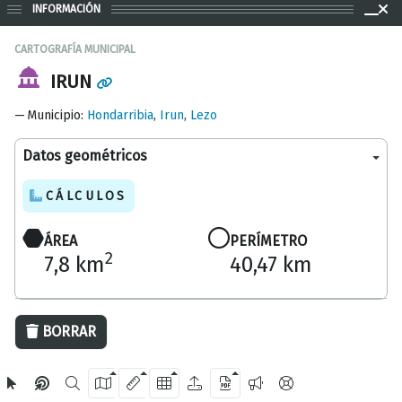
INFORMACIÓN
CARTOGRAFÍA MUNICIPAL
IRUN
Municipio
:
Hondarribia
,
Irun
,
Lezo
Datos geométricos
CÁLCULOS
ÁREA
PERÍMETRO
2
7,8 km
40,47 km
5 km
BORRAR
OpenStreetMap
2024 Diputación Foral de Gipuzkoa