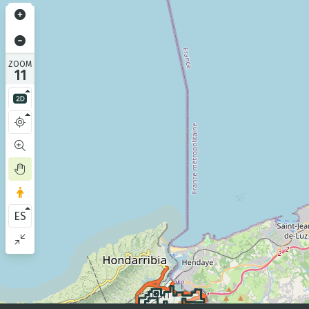
ZOOM
11
ES