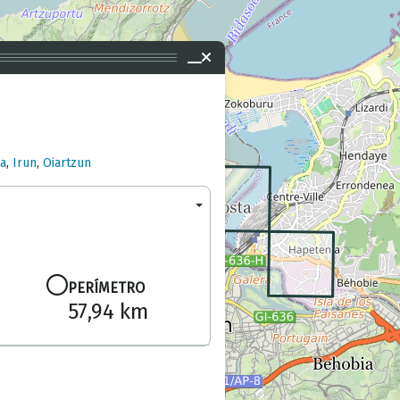
ia
,
Irun
,
Oiartzun
PERÍMETRO
57,94 km