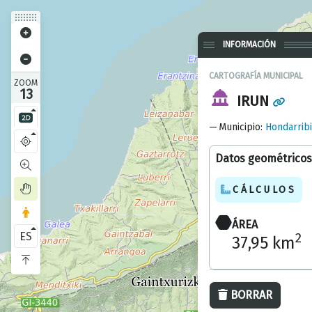
INFORMACIÓN
CARTOGRAFÍA MUNICIPAL
ZOOM
13
IRUN
Municipio
:
Hondarrib
Datos geométricos
CÁLCULOS
ÁREA
ES
2
37,95 km
BORRAR