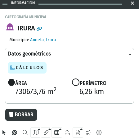
INFORMACIÓN
CARTOGRAFÍA MUNICIPAL
IRURA
Municipio
:
Anoeta
,
Irura
Datos geométricos
CÁLCULOS
ÁREA
PERÍMETRO
2
730673,76 m
6,26 km
500 m
BORRAR
OpenStreetMap
2024 Diputación Foral de Gipuzkoa