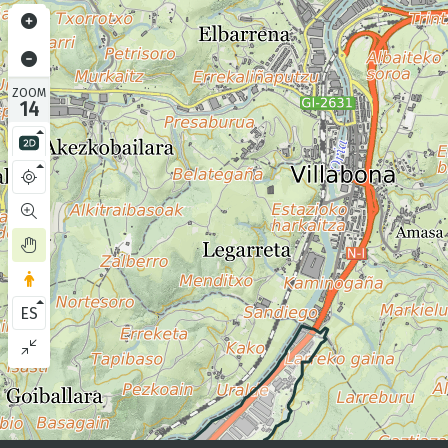
ZOOM
14
ES