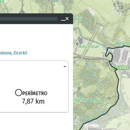
labona
,
Zizurkil
PERÍMETRO
7,87 km