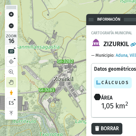
INFORMACIÓN
CARTOGRAFÍA MUNICIPAL
ZOOM
16
ZIZURKIL
Municipio
:
Aduna
,
Vil
Datos geométricos
CÁLCULOS
ÁREA
ES
2
1,05 km
BORRAR