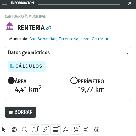
INFORMACIÓN
CARTOGRAFÍA MUNICIPAL
RENTERIA
Municipio
:
San Sebastián
,
Errenteria
,
Lezo
,
Oiartzun
Datos geométricos
CÁLCULOS
ÁREA
PERÍMETRO
2
4,41 km
19,77 km
1000 m
BORRAR
OpenStreetMap
2024 Diputación Foral de Gipuzkoa