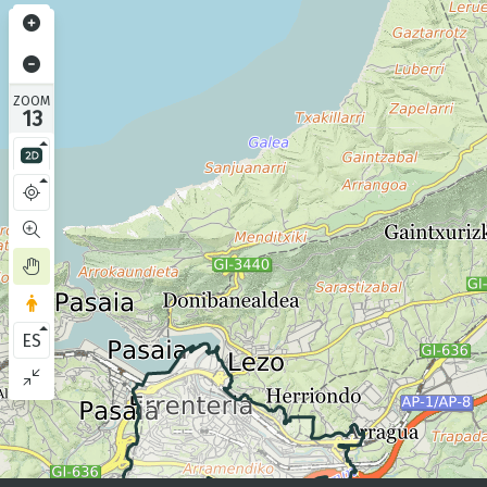
ZOOM
13
ES