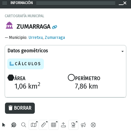
INFORMACIÓN
CARTOGRAFÍA MUNICIPAL
ZUMARRAGA
Municipio
:
Urretxu
,
Zumarraga
Datos geométricos
CÁLCULOS
ÁREA
PERÍMETRO
2
1,06 km
7,86 km
500 m
BORRAR
OpenStreetMap
2024 Diputación Foral de Gipuzkoa