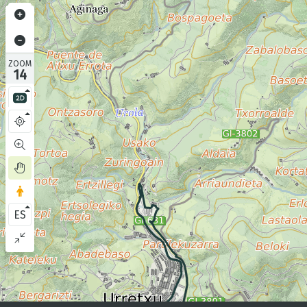
ZOOM
14
ES