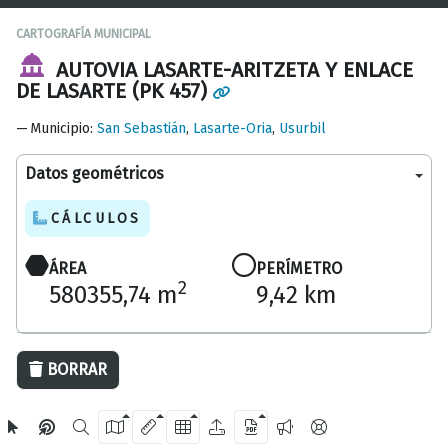
CARTOGRAFÍA MUNICIPAL
AUTOVIA LASARTE-ARITZETA Y ENLACE
DE LASARTE (PK 457)
Municipio
:
San Sebastián
,
Lasarte-Oria
,
Usurbil
Datos geométricos
CÁLCULOS
ÁREA
PERÍMETRO
2
580355,74 m
9,42 km
500 m
BORRAR
OpenStreetMap
2024 Diputación Foral de Gipuzkoa