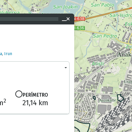
ia
,
Irun
PERÍMETRO
2
 m
21,14 km