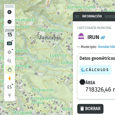
INFORMACIÓN
CARTOGRAFÍA MUNICIPAL
ZOOM
15
IRUN
Municipio
:
Hondarrib
Datos geométricos
CÁLCULOS
ÁREA
ES
718326,46
BORRAR