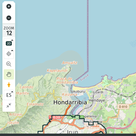
ZOOM
12
ES