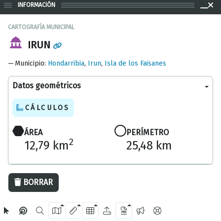
INFORMACIÓN
CARTOGRAFÍA MUNICIPAL
IRUN
Municipio
:
Hondarribia
,
Irun
,
Isla de los Faisanes
Datos geométricos
CÁLCULOS
ÁREA
PERÍMETRO
2
12,79 km
25,48 km
2 km
BORRAR
OpenStreetMap
2024 Diputación Foral de Gipuzkoa