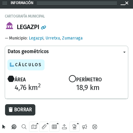
INFORMACIÓN
CARTOGRAFÍA MUNICIPAL
LEGAZPI
Municipio
:
Legazpi
,
Urretxu
,
Zumarraga
Datos geométricos
CÁLCULOS
ÁREA
PERÍMETRO
2
4,76 km
18,9 km
1000 m
BORRAR
OpenStreetMap
2024 Diputación Foral de Gipuzkoa