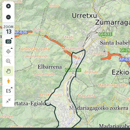
ZOOM
13
ES