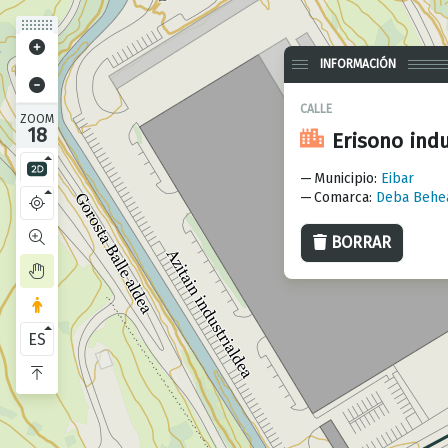
INFORMACIÓN
CALLE
ZOOM
18
Erisono ind
Municipio
:
Eibar
Comarca
:
Deba Behe
BORRAR
ES