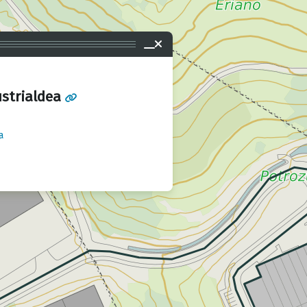
ustrialdea
a