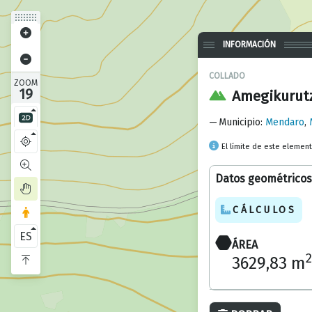
INFORMACIÓN
COLLADO
ZOOM
19
Amegikurutz
Municipio
:
Mendaro
,
El límite de este elemen
Datos geométricos
CÁLCULOS
ES
ÁREA
2
3629,83 m