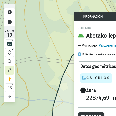
INFORMACIÓN
COLLADO
ZOOM
19
Abetako lep
Municipio
:
Parzonerí
El límite de este elemen
Datos geométricos
CÁLCULOS
ES
ÁREA
22874,69 