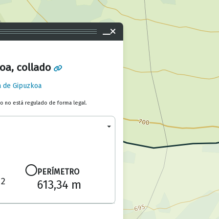
oa, collado
a de Gipuzkoa
to no está regulado de forma legal.
PERÍMETRO
2
m
613,34 m