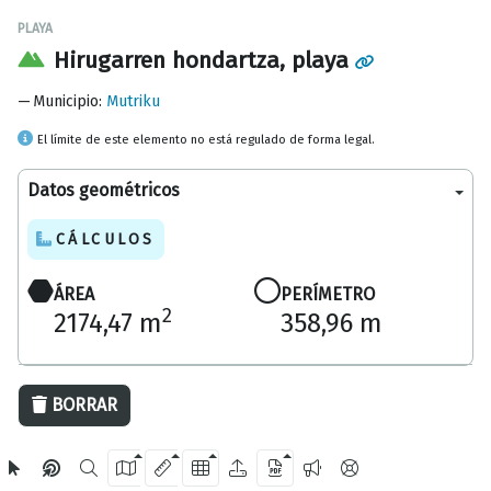
PLAYA
Hirugarren hondartza, playa
Municipio
:
Mutriku
El límite de este elemento no está regulado de forma legal.
Datos geométricos
CÁLCULOS
ÁREA
PERÍMETRO
2
2174,47 m
358,96 m
50 m
BORRAR
OpenStreetMap
2024 Diputación Foral de Gipuzkoa