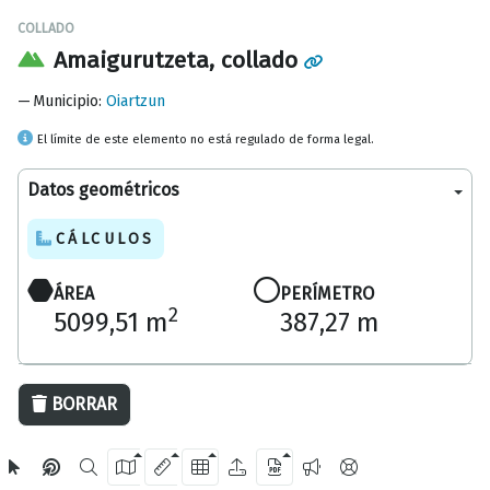
COLLADO
Amaigurutzeta, collado
Municipio
:
Oiartzun
El límite de este elemento no está regulado de forma legal.
Datos geométricos
CÁLCULOS
ÁREA
PERÍMETRO
2
5099,51 m
387,27 m
50 m
BORRAR
OpenStreetMap
2024 Diputación Foral de Gipuzkoa