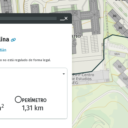
lina
tián
to no está regulado de forma legal.
PERÍMETRO
2
m
1,31 km