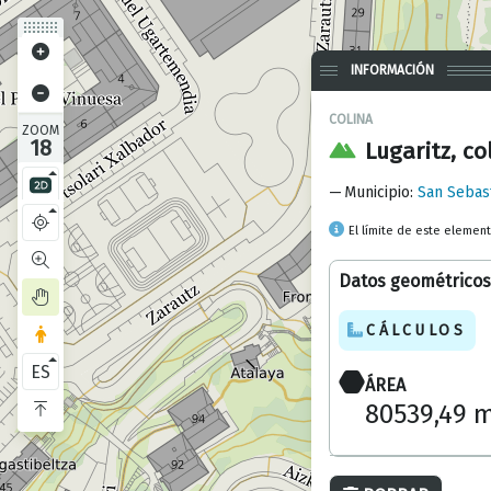
INFORMACIÓN
COLINA
ZOOM
18
Lugaritz, co
Municipio
:
San Sebas
El límite de este elemen
Datos geométricos
CÁLCULOS
ES
ÁREA
80539,49 