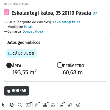
DIRECCIÓN POSTAL
Eskalantegi kalea, 35 20110 Pasaia
Calle (conjunto de edificios)
:
Eskalantegi kalea
Municipio
:
Pasaia
Comarca
:
Donostialdea
Datos geométricos
CÁLCULOS
ÁREA
PERÍMETRO
2
193,55 m
60,68 m
20 m
BORRAR
OpenStreetMap
2024 Diputación Foral de Gipuzkoa