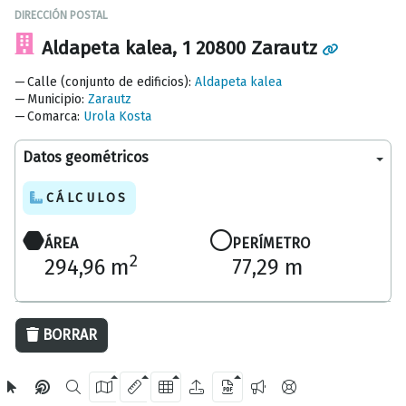
DIRECCIÓN POSTAL
Aldapeta kalea, 1 20800 Zarautz
Calle (conjunto de edificios)
:
Aldapeta kalea
Municipio
:
Zarautz
Comarca
:
Urola Kosta
Datos geométricos
CÁLCULOS
ÁREA
PERÍMETRO
2
294,96 m
77,29 m
20 m
BORRAR
OpenStreetMap
2024 Diputación Foral de Gipuzkoa