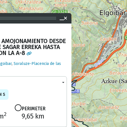
Y AMOJONAMIENTO DESDE
E SAGAR ERREKA HASTA
ON LA A-8
lgoibar
,
Soraluze-Placencia de las
NS
PERIMETER
2
 m
9,65 km