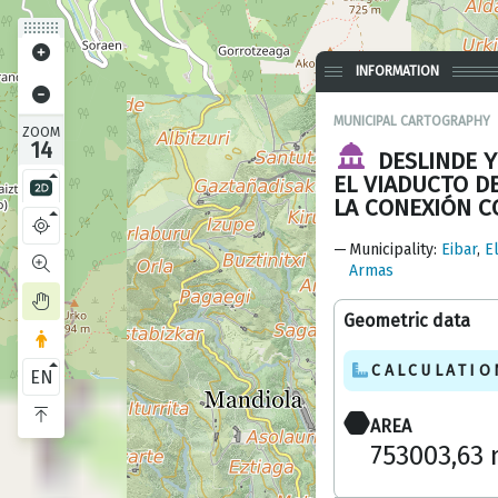
INFORMATION
MUNICIPAL CARTOGRAPHY
ZOOM
14
DESLINDE 
EL VIADUCTO D
LA CONEXIÓN C
Municipality
:
Eibar
,
E
Armas
Geometric data
CALCULATIO
EN
AREA
753003,63