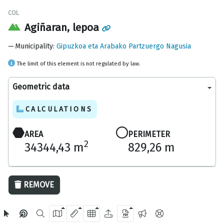
COL
Agiñaran, lepoa
Municipality
:
Gipuzkoa eta Arabako Partzuergo Nagusia
The limit of this element is not regulated by law.
Geometric data
CALCULATIONS
AREA
PERIMETER
2
34344,43 m
829,26 m
200 m
REMOVE
OpenStreetMap
2024 Gipuzkoa Provincial Council